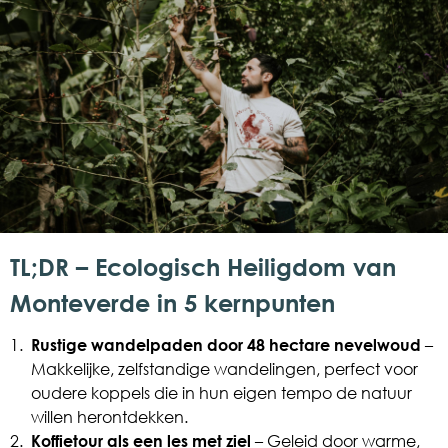
TL;DR – Ecologisch Heiligdom van
Monteverde in 5 kernpunten
1.
Rustige wandelpaden door 48 hectare nevelwoud
–
Makkelijke, zelfstandige wandelingen, perfect voor
oudere koppels die in hun eigen tempo de natuur
willen herontdekken.
2.
Koffietour als een les met ziel
– Geleid door warme,