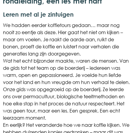
rondleiding, een les met hart
Leren met al je zintuigen
We hadden eerder koffietours gedaan… maar nog
nooit zo eentje als deze. Hier gaat het niet om kijken –
maar om voelen. Je raakt de aarde aan, ruikt de
bonen, proeft de koffie en luistert naar verhalen die
generaties lang zijn doorgegeven.
Wat het echt bijzonder maakte, waren de mensen. Van
de gids tot het team op de boerderij – iedereen was
warm, open en gepassioneerd. Je voelde hun liefde
voor het land en hun vreugde om hun verhaal te delen.
Onze gids was opgegroeid op de boerderij. Ze leerde
ons over permacultuur, biologische teeltmethoden en
hoe elke stap in het proces de natuur respecteert. Het
was geen tour, maar een les. Een gesprek. Een echt
leerzaam moment.
En eerlijk? Het veranderde hoe we naar koffie kijken. We
hebben duizenden kopjes gedronken – maar dit was