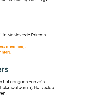
eit in Monteverde Extremo
ees meer hier].
hier].
rs
aan het aangaan van zo’n
 helemaal aan mij. Het voelde
wen.