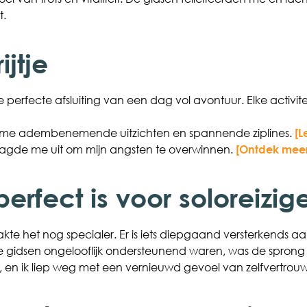
t.
ijtje
 perfecte afsluiting van een dag vol avontuur. Elke activit
me adembenemende uitzichten en spannende ziplines.
[L
gde me uit om mijn angsten te overwinnen.
[Ontdek meer 
rfect is voor soloreizige
kte het nog specialer. Er is iets diepgaand versterkends 
de gidsen ongelooflijk ondersteunend waren, was de sprong
g, en ik liep weg met een vernieuwd gevoel van zelfvertrou