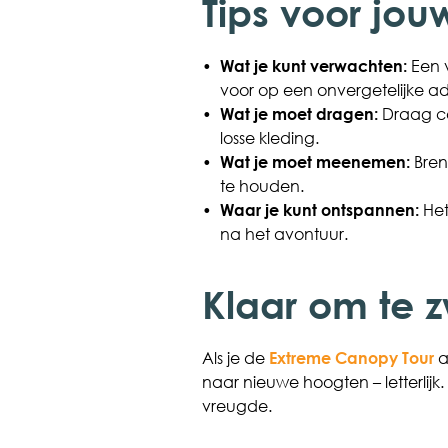
Tips voor jo
•
Wat je kunt verwachten:
Een v
voor op een onvergetelijke ad
•
Wat je moet dragen:
Draag co
losse kleding.
•
Wat je moet meenemen:
Bren
te houden.
•
Waar je kunt ontspannen:
Het
na het avontuur.
Klaar om te 
Als je de
Extreme Canopy Tour
a
naar nieuwe hoogten – letterlijk
vreugde.