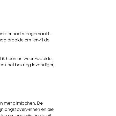
it eerder had meegemaakt –
ag draaide om terwijl de
l ik heen en weer zwaaide,
ek het bos nog levendiger,
pen met glimlachen. De
jn angst overwinnen en die
ten om hoe mijn eerste gil