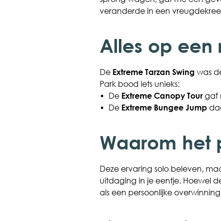
veranderde in een vreugdekree
Alles op een r
De
Extreme Tarzan Swing
was de
Park bood iets unieks:
•
De
Extreme Canopy Tour
gaf 
•
De
Extreme Bungee Jump
daa
Waarom het pe
Deze ervaring solo beleven, maa
uitdaging in je eentje. Hoewel 
als een persoonlijke overwinnin