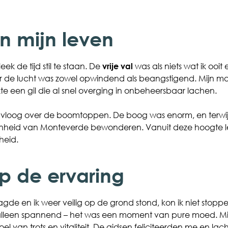
n mijn leven
eek de tijd stil te staan. De
vrije val
was als niets wat ik oo
or de lucht was zowel opwindend als beangstigend. Mijn ma
kte een gil die al snel overging in onbeheersbaar lachen.
k vloog over de boomtoppen. De boog was enorm, en terwij
onheid van Monteverde bewonderen. Vanuit deze hoogte le
heid.
p de ervaring
aagde en ik weer veilig op de grond stond, kon ik niet stop
alleen spannend – het was een moment van pure moed. Mi
van trots en vitaliteit. De gidsen feliciteerden me en lach