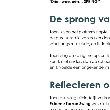
"Drie, twee, één… SPRING!"
De sprong va
Toen ik van het platform stapte, l
de pure sensatie van vallen do
wind langs me suisde, en ik slaa
Toen ving de swing me op, en i
kon ik niet anders dan de scho
en ik voelde een ongekende vrij
Reflecteren o
Toen de swing uiteindelijk vertr
Extreme Tarzan Swing
was niet 
sprong wagen, gaf me een gevoel 