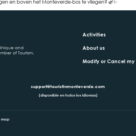
wagen en boven het Monteverde-bos te vliegen? 🌿✨
Activities
 Unique and
About us
mber of Tourism.
Modify or Cancel my
support@touristinmonteverde.com
(disponible en todos los idiomas)
e map