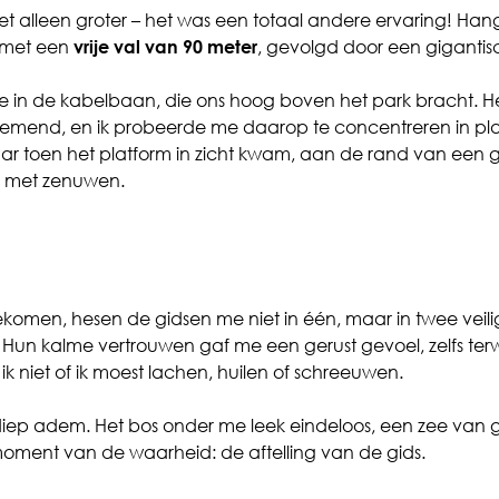
et alleen groter – het was een totaal andere ervaring! H
 met een
vrije val van 90 meter
, gevolgd door een gigantis
e in de kabelbaan, die ons hoog boven het park bracht. He
nd, en ik probeerde me daarop te concentreren in plaat
ar toen het platform in zicht kwam, aan de rand van een g
h met zenuwen.
men, hesen de gidsen me niet in één, maar in twee veilig
Hun kalme vertrouwen gaf me een gerust gevoel, zelfs terwijl
ik niet of ik moest lachen, huilen of schreeuwen.
ep adem. Het bos onder me leek eindeloos, een zee van gro
moment van de waarheid: de aftelling van de gids.