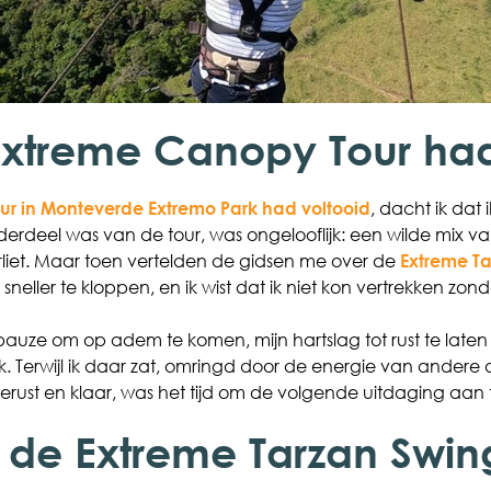
Extreme Canopy Tour had
ur in Monteverde Extremo Park had voltooid
, dacht ik dat
derdeel was van de tour, was ongelooflijk: een wilde mix va
iet. Maar toen vertelden de gidsen me over de
Extreme T
 sneller te kloppen, en ik wist dat ik niet kon vertrekken zon
uze om op adem te komen, mijn hartslag tot rust te laten k
k. Terwijl ik daar zat, omringd door de energie van andere a
erust en klaar, was het tijd om de volgende uitdaging aan
de Extreme Tarzan Swin