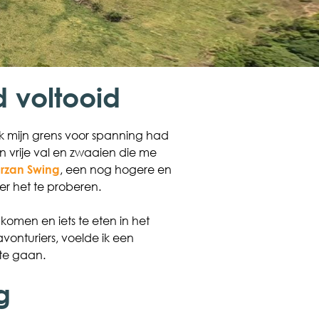
 voltooid
 ik mijn grens voor spanning had
n vrije val en zwaaien die me
arzan Swing
, een nog hogere en
der het te proberen.
omen en iets te eten in het
vonturiers, voelde ik een
 te gaan.
g