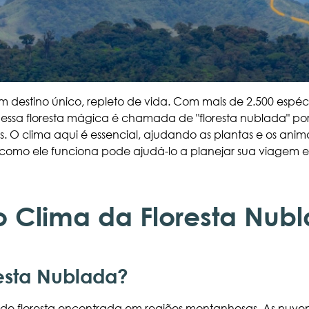
 destino único, repleto de vida. Com mais de 2.500 espéci
, essa floresta mágica é chamada de "floresta nublada" po
. O clima aqui é essencial, ajudando as plantas e os anim
como ele funciona pode ajudá-lo a planejar sua viagem e
 Clima da Floresta Nub
esta Nublada?
 de floresta encontrada em regiões montanhosas. As nuve