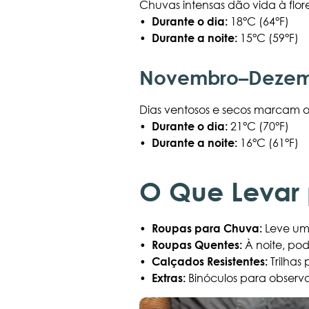
Chuvas intensas dão vida à flor
•
Durante o dia:
18°C (64°F)
•
Durante a noite:
15°C (59°F)
Novembro–Dezem
Dias ventosos e secos marcam o i
•
Durante o dia:
21°C (70°F)
•
Durante a noite:
16°C (61°F)
O Que Levar
•
Roupas para Chuva:
Leve um
•
Roupas Quentes:
À noite, pod
•
Calçados Resistentes:
Trilhas
•
Extras:
Binóculos para observ