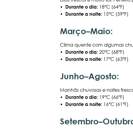
•
Durante o dia:
18°C (64°F)
•
Durante a noite:
15°C (59°F)
Março–Maio:
Clima quente com algumas chuva
•
Durante o dia:
20°C (68°F)
•
Durante a noite:
17°C (63°F)
Junho–Agosto:
Manhãs chuvosas e noites fresc
•
Durante o dia:
19°C (66°F)
•
Durante a noite:
16°C (61°F)
Setembro–Outubr