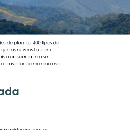
es de plantas, 400 tipos de
rque as nuvens flutuam
ais a crescerem e a se
 aproveitar ao máximo essa
lada
ns se misturam com as